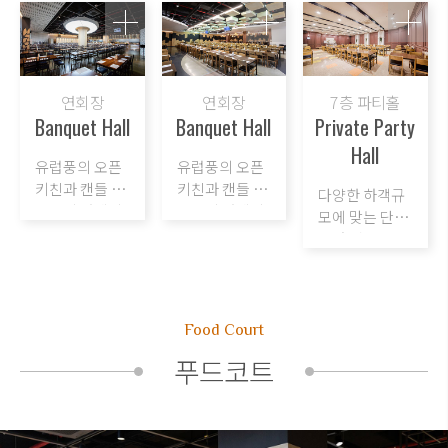
연회장
연회장
7층 파티홀
Banquet Hall
Banquet Hall
Private Party
Hall
유럽풍의 오픈
유럽풍의 오픈
키친과
캔들 데
키친과
캔들 데
다양한 하객규
스크의 컨셉의
스크의 컨셉의
모에 맞는 단독
모던하고 현대
모던하고 현대
룸과 여유있는
적인 감각으로
적인 감각으로
테이블 배치로
구성된 연회공
구성된 연회공
더욱 세련되고
간
간
아름다운 파티
를 선사합니다.
Food Court
푸드코트